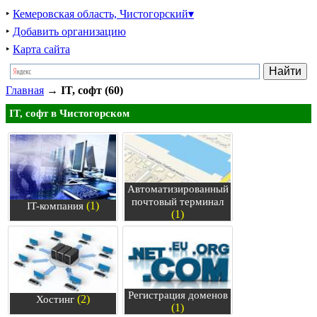
‣
Кемеровская область, Чистогорский▾
‣
Добавить организацию
‣
Карта сайта
Главная
→
IT, софт (60)
IT, софт в Чистогорском
Автоматизированный
почтовый терминал
(1)
IT-компания
(1)
Регистрация доменов
(2)
Хостинг
(1)