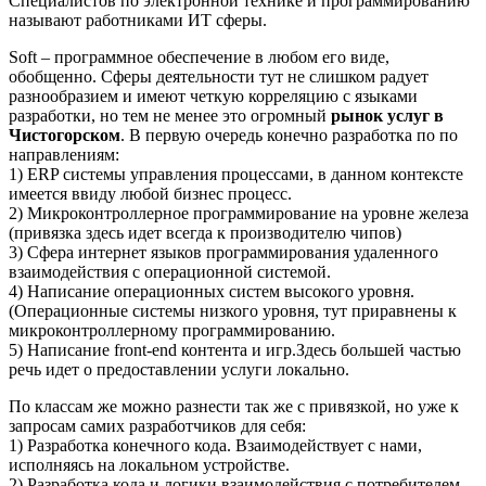
Специалистов по электронной технике и программированию
называют работниками ИТ сферы.
Soft – программное обеспечение в любом его виде,
обобщенно. Сферы деятельности тут не слишком радует
разнообразием и имеют четкую корреляцию с языками
разработки, но тем не менее это огромный
рынок услуг в
Чистогорском
. В первую очередь конечно разработка по по
направлениям:
1) ERP системы управления процессами, в данном контексте
имеется ввиду любой бизнес процесс.
2) Микроконтроллерное программирование на уровне железа
(привязка здесь идет всегда к производителю чипов)
3) Сфера интернет языков программирования удаленного
взаимодействия с операционной системой.
4) Написание операционных систем высокого уровня.
(Операционные системы низкого уровня, тут приравнены к
микроконтроллерному программированию.
5) Написание front-end контента и игр.Здесь большей частью
речь идет о предоставлении услуги локально.
По классам же можно разнести так же с привязкой, но уже к
запросам самих разработчиков для себя:
1) Разработка конечного кода. Взаимодействует с нами,
исполняясь на локальном устройстве.
2) Разработка кода и логики взаимодействия с потребителем.