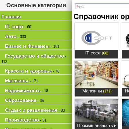
Основные категории
Справочник ор
Главная
IT, софт
- 60
Авто
- 333
Бизнес и Финансы
- 181
IT, софт
(60)
Государство и общество
-
113
Красота и здоровье
- 76
Магазины
- 171
Недвижимость
Магазины
Н
- 18
(171)
Образование
- 35
Отдых и развлечения
- 83
Производство
- 51
Промышленность и