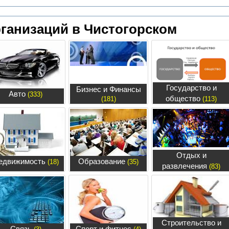
ганизаций в Чистогорском
Государство и
Бизнес и Финансы
Авто
(333)
общество
(181)
(113)
Отдых и
едвижимость
Образование
(18)
(35)
развлечения
(83)
Строительство и
Связь
Спорт и фитнес