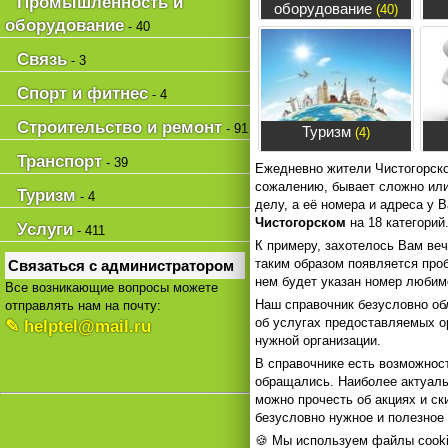
Промышленность и
оборудование
(40)
оборудование
- 40
Связь
- 3
Спорт и фитнес
- 4
Строительство и ремонт
- 91
Туризм
(4)
Транспорт
- 39
Ежедневно жители Чистогорско
сожалению, бывает сложно или 
Туризм
- 4
делу, а её номера и адреса у
Чистогорском
на 18 категорий
Услуги
- 411
К примеру, захотелось Вам веч
таким образом появляется проб
Связаться с администратором
нем будет указан номер любим
Все возникающие вопросы можете
Наш справочник безусловно о
отправлять нам на почту:
об услугах предоставляемых о
✎ helptel@mail.ru
нужной организации.
В справочнике есть возможност
обращались. Наиболее актуаль
можно прочесть об акциях и ск
безусловно нужное и полезное 
🍪 Мы используем файлы cooki