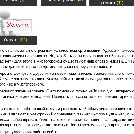
(3)
(4)
ремонт
(91)
Услуги
(411)
го сталкивается с огромным количеством организаций. Адреса и номера 
практически невозможно. Но, как быть если срочно нужно обратиться в
 Вас нет? Для этого в Чистогорском существуют наш справочники HELP-
. Каждая из которых представляет свою сферу деятельности.
ером отдохнуть с друзьями в новом тематическом заведении, а его номе
лема с заказом столика. Выход найти в такой ситуации очень просто. За
ого кафе Чистогорского.
блегчают жизнь человека. С его помощью можно найти любую, интерес
рганизацией или компанией. Прочесть пользовательские комментарии и 
ь оставить собственный отзыв и рассказать об обслуживании и качеств
ными являются электронный справочник, так как информация у нас, обн
идках, забронировать билет на какое то представление. Наш
справочник 
изобретение, которое делает жизнь в Чистогорском гораздо проще и инт
e для улучшения работы сайта.