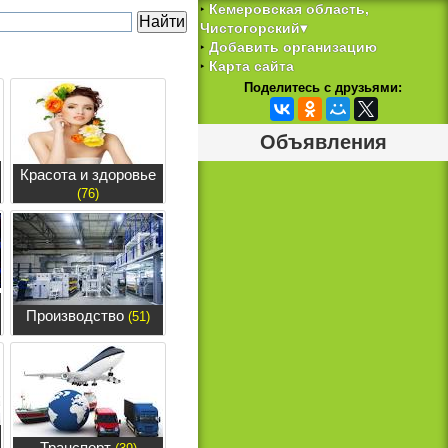
Кемеровская область,
‣
Чистогорский▾
Добавить организацию
‣
Карта сайта
‣
Поделитесь с друзьями:
Объявления
Красота и здоровье
(76)
Производство
(51)
Транспорт