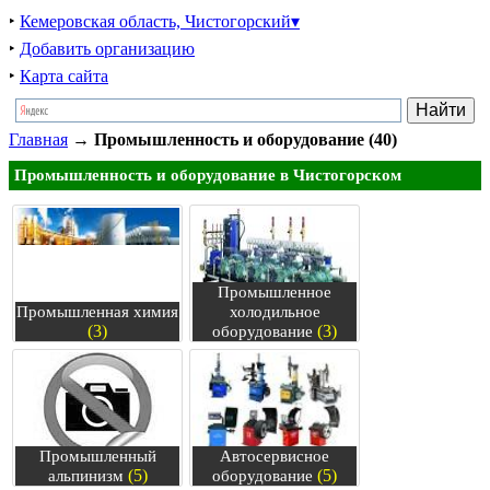
‣
Кемеровская область, Чистогорский▾
‣
Добавить организацию
‣
Карта сайта
Главная
→
Промышленность и оборудование (40)
Промышленность и оборудование в Чистогорском
Промышленное
Промышленная химия
холодильное
(3)
(3)
оборудование
Промышленный
Автосервисное
(5)
(5)
альпинизм
оборудование