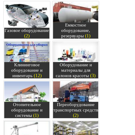
Емкостное
Газовое оборудование
оборудование,
(2)
(1)
резервуары
Клининговое
Оборудование и
оборудование и
материалы для
(12)
(3)
инвентарь
салонов красоты
Отопительное
Переоборудование
оборудование и
транспортных средств
(1)
(2)
системы