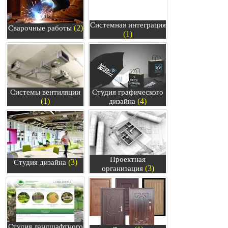
Системная интеграция
(2)
Сварочные работы
(1)
Системы вентиляции
Студия графического
(1)
(4)
дизайна
Проектная
(3)
Студия дизайна
(3)
организация
Студия ландшафтного