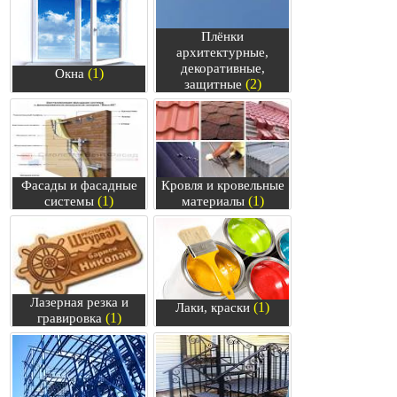
Плёнки
архитектурные,
декоративные,
(1)
Окна
(2)
защитные
Фасады и фасадные
Кровля и кровельные
(1)
(1)
системы
материалы
Лазерная резка и
(1)
Лаки, краски
(1)
гравировка