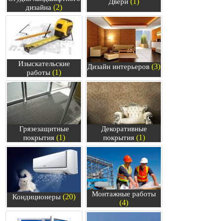
(1)
Двери
(2)
дизайна
Изыскательские
(3)
Дизайн интерьеров
(1)
работы
Грязезащитные
Декоративные
(1)
(1)
покрытия
покрытия
Монтажные работы
(20)
Кондиционеры
(4)