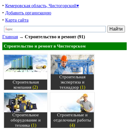
‣
Кемеровская область, Чистогорский▾
‣
Добавить организацию
‣
Карта сайта
Главная
→
Строительство и ремонт (91)
Строительство и ремонт в Чистогорском
Строительная
Строительная
экспертиза и
(2)
(1)
компания
технадзор
Строительное
Строительные и
оборудование и
отделочные работы
(1)
(4)
техника