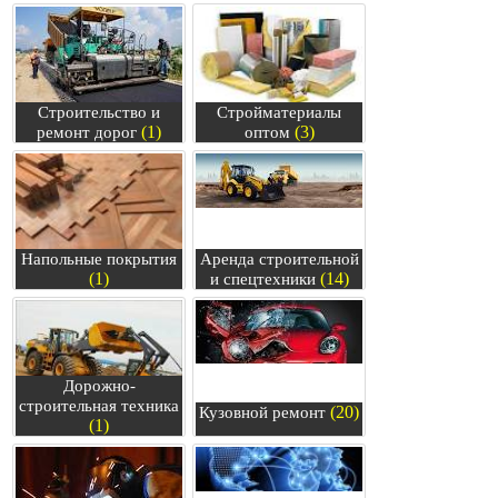
Строительство и
Стройматериалы
(1)
(3)
ремонт дорог
оптом
Напольные покрытия
Аренда строительной
(1)
(14)
и спецтехники
Дорожно-
строительная техника
(20)
Кузовной ремонт
(1)