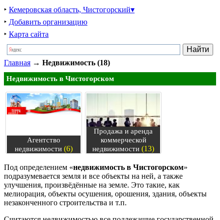
‣
Кемеровская область, Чистогорский▾
‣
Добавить организацию
‣
Карта сайта
Главная
→
Недвижимость (18)
Недвижимость в Чистогорском
Продажа и аренда
Агентство
коммерческой
(6)
(13)
недвижимости
недвижимости
Под определением «
недвижимость в Чистогорском
»
подразумевается земля и все объекты на ней, а также
улучшения, произвёдённые на земле. Это такие, как
мелиорация, объекты осушения, орошения, здания, объекты
незаконченного строительства и т.п.
Считаются недвижимостью все подлежащие государственной