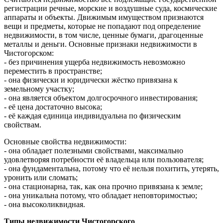
регистрации речные, морские и воздушные суда, космические
аппараты и объекты. Движимым имуществом признаются
вещи и предметы, которые не попадают под определение
недвижимости, в том числе, ценные бумаги, драгоценные
металлы и деньги. Основные признаки недвижимости в
Чистогорском:
- без причинения ущерба недвижимость невозможно
переместить в пространстве;
- она физически и юридически жёстко привязана к
земельному участку;
- она является объектом долгосрочного инвестирования;
- её цена достаточно высока;
- её каждая единица индивидуальна по физическим
свойствам.
Основные свойства недвижимости:
- она обладает полезными свойствами, максимально
удовлетворяя потребности её владельца или пользователя;
- она фундаментальна, потому что её нельзя похитить, утерять,
уронить или сломать;
- она стационарна, так, как она прочно привязана к земле;
- она уникальна потому, что обладает неповторимостью;
- она высоколиквидная.
Типы недвижимости Чистогорского